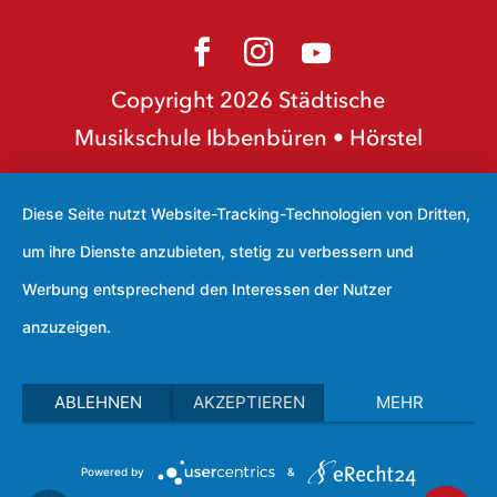
Copyright 2026 Städtische
Musikschule Ibbenbüren • Hörstel
Diese Seite nutzt Website-Tracking-Technologien von Dritten,
um ihre Dienste anzubieten, stetig zu verbessern und
Werbung entsprechend den Interessen der Nutzer
anzuzeigen.
ABLEHNEN
AKZEPTIEREN
MEHR
Powered by
&